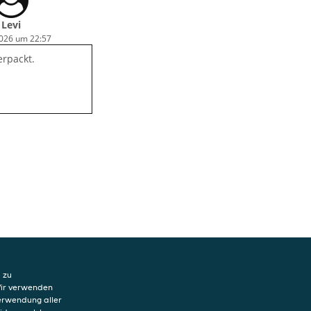
igt gut fürs auge
 Geschmack
Levi
2026 um 22:57
erpackt.
 zu
Wir verwenden
Verwendung aller