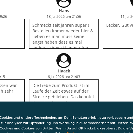
und das war e
und für den
Hans
19:26
18 Jul 2026 um 21:56
11 Jul 
Schmeckt seit jahren super !
Lecker. Gut v
Bestellen immer wieder hier &
lieben es man muss keine
angst haben dass es mal
anders schmeckt immer top
Qualität & geschmack :)
Haack
:15
6 Jul 2026 um 21:03
Essen war
Die Liebe zum Produkt ist im
ch sehr
Laufe der Zeit etwas auf der
Strecke geblieben. Das konntet
ihr schon besser!
Produktversprechen war
Fleisch mit diversen Zutaten
ookies und andere Technologien, um Dein Benutzererlebnis zu verbessern und
wie bspw. Ingwer. Die Realität
, für Analysen zur Optimierung und Werbung in Zusammenarbeit mit Dritten. 
war Soße, Fleisch und Reis.
Cookies und Cookies von Dritten. Wenn Du auf OK klickst, akzeptierst Du die 
Geschmack ok, dennoch