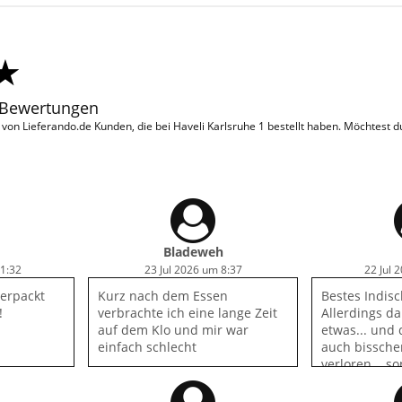
 Bewertungen
on Lieferando.de Kunden, die bei Haveli Karlsruhe 1 bestellt haben. Möchtest 
Bladeweh
21:32
23 Jul 2026 um 8:37
22 Jul 
verpackt
Kurz nach dem Essen
Bestes Indisc
!
verbrachte ich eine lange Zeit
Allerdings da
auf dem Klo und mir war
etwas... und 
einfach schlecht
auch bissche
verloren... 
vereinzelt R
Kartotten/In