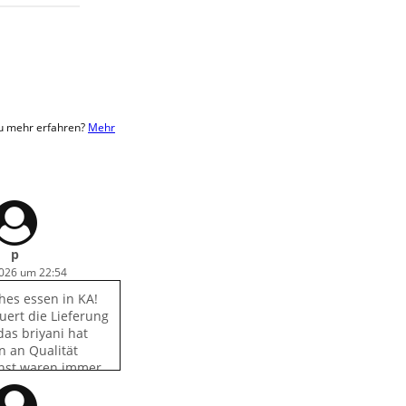
du mehr erfahren?
Mehr
p
2026 um 22:54
hes essen in KA!
uert die Lieferung
das briyani hat
n an Qualität
sonst waren immer
osinen und
gwer stücke dabei