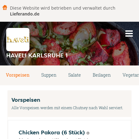
Diese Website wird betrieben und verwaltet durch
Lieferando.de
HAVELI KARLSRUHE 1
Vorspeisen
Suppen
Salate
Beilagen
Vegetar
Vorspeisen
Alle Vorspeisen werden mit einem Chutney nach Wahl serviert.
Chicken Pakora (6 Stück)