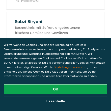
inkl. Pfand (0,00 €)
Sabzi Biryani
Basmatireis mit Safran, angebratenem
frischem Gemüse und Gewürzen
16,50 €
inkl. Pfand (0,00 €)
Wir verwenden Cookies und andere Technologien, um Dein
Benutzererlebnis zu verbessern und zu personalisieren, für Analysen zur
Optimierung und Werbung in Zusammenarbeit mit Dritten. Wir
verwenden unsere eigenen Cookies und Cookies von Dritten. Wenn Du
Tandoori Grill
auf OK klickst, akzeptierst Du die Verwendung aller Cookies. Wir setzen
immer notwendige Cookies. Wähle
Einstellungen verwalten
, um zu
Alle Tandoori werden im Lehmofen gegart.Alle Gerichte werden
entscheiden, welche Cookies Du akzeptieren möchtest, um Deine
mit Basmati Reis und Buttersauce serviert.
Präferenzen anzupassen und um weitere Informationen zu finden.
OK
Haveli Grillteller
köstliche Zusammenstellung aus Chicken
Online Essen Bestellen
Essentielle
Tikka, Tandoori Koteletts, Tandoori Lachs,
Riesengarnelen und Lamm Seekh Kebab